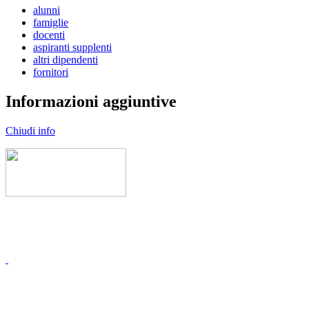
alunni
famiglie
docenti
aspiranti supplenti
altri dipendenti
fornitori
Informazioni aggiuntive
Chiudi info