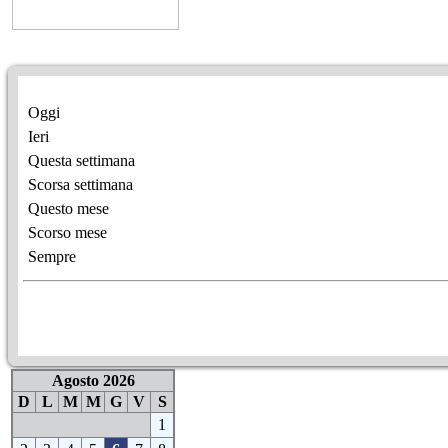
Oggi
Ieri
Questa settimana
Scorsa settimana
Questo mese
Scorso mese
Sempre
Agosto 2026
D
L
M
M
G
V
S
1