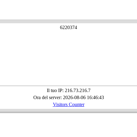
6
2
2
0
3
7
4
Il tuo IP: 216.73.216.7
Ora del server: 2026-08-06 16:46:43
Visitors Counter