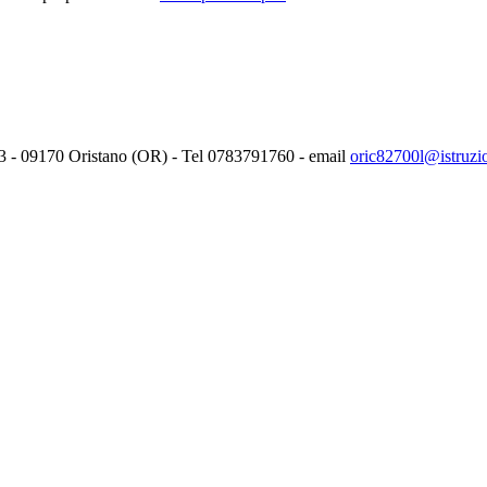
3 -
09170
Oristano (OR) - Tel
0783791760
- email
oric82700l@istruzio