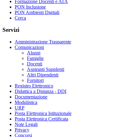
Formazione Docenti e ATA
PON Inclusione
PON Ambienti Digitali
Cerca
Servizi
Amministrazione Trasparente
Comunicazioni
Alunni
Famiglie
Docenti
Aspiranti Supplenti
Altri Dipendenti
Fornitori
Registro Elettronico
Didattica a Distanza - DDI
Documentazione
Modulistica
URP
Posta Elettronica Istituzionale
Posta Elettronica Certificata
Note Legali
Privacy
Concorsi