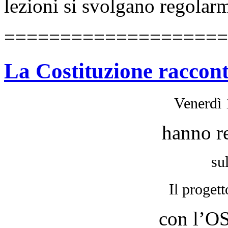
lezioni si svolgano regolar
====================
La Costituzione raccon
Venerdì 
hanno r
su
Il progett
con l’O