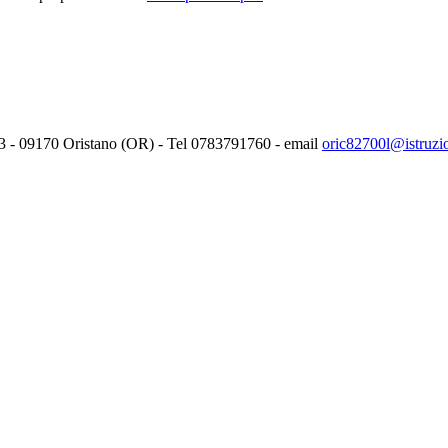
3 -
09170
Oristano (OR) - Tel
0783791760
- email
oric82700l@istruzio