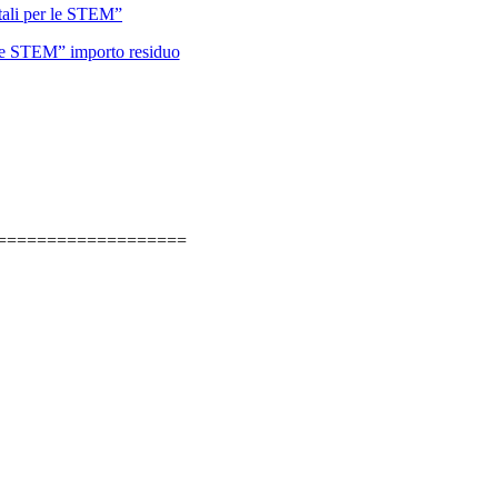
itali per le STEM”
r le STEM” importo residuo
===================