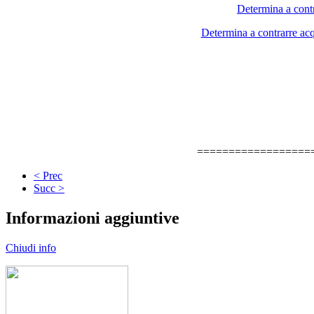
Determina a contr
Determina a contrarre acq
==================
< Prec
Succ >
Informazioni aggiuntive
Chiudi info