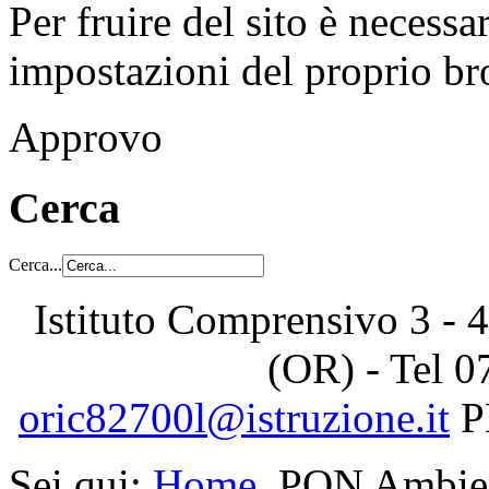
Per fruire del sito è necessa
impostazioni del proprio b
Approvo
Cerca
Cerca...
Istituto Comprensivo 3 - 4
(OR) - Tel
0
oric82700l@istruzione.it
P
Sei qui:
Home
PON Ambient