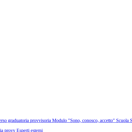
erso graduatoria provvisoria Modulo "Sono, conosco, accetto" Scuola S
a provv Esperti esterni