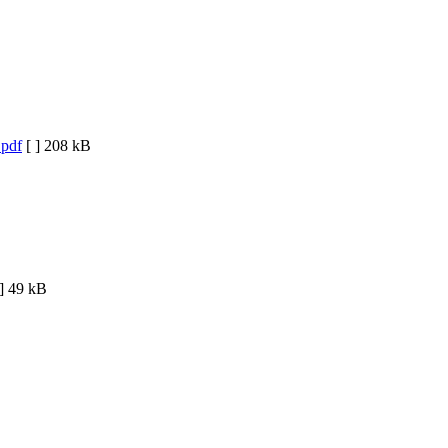
.pdf
[ ]
208 kB
]
49 kB