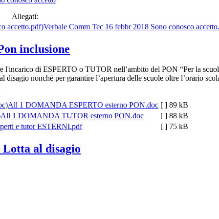
Allegati:
Verbale Comm Tec 16 febbr 2018 Sono conosco accetto
 Pon inclusione
ferire l'incarico di ESPERTO o TUTOR nell’ambito del PON “Per la scu
 al disagio
nonché per garantire l’apertura delle scuole oltre l’orario scola
:
All 1 DOMANDA ESPERTO esterno PON.doc
[ ]
89 kB
All 1 DOMANDA TUTOR esterno PON.doc
[ ]
88 kB
perti e tutor ESTERNI.pdf
[ ]
75 kB
 Lotta al disagio