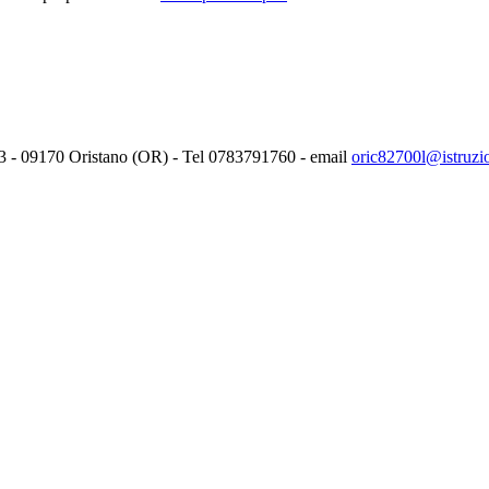
3 -
09170
Oristano (OR) - Tel
0783791760
- email
oric82700l@istruzio