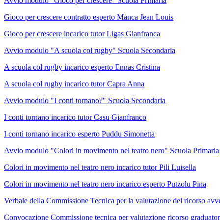
Avvio modulo "Gioco per crescere" Scuola Primaria
Gioco per crescere contratto esperto Manca Jean Louis
Gioco per crescere incarico tutor Ligas Gianfranca
Avvio modulo "A scuola col rugby" Scuola Secondaria
A scuola col rugby incarico esperto Ennas Cristina
A scuola col rugby incarico tutor Capra Anna
Avvio modulo "I conti tornano?" Scuola Secondaria
I conti tornano incarico tutor Casu Gianfranco
I conti tornano incarico esperto Puddu Simonetta
Avvio modulo "Colori in movimento nel teatro nero" Scuola Primaria
Colori in movimento nel teatro nero incarico tutor Pili Luisella
Colori in movimento nel teatro nero incarico esperto Putzolu Pina
Verbale della Commissione Tecnica per la valutazione del ricorso avv
Convocazione Commissione tecnica per valutazione ricorso graduatori