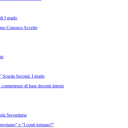
di I grado
 Sono Conosco Accetto
ni
" Scuola Second. I grado
competenze di base docenti interni
uola Secondaria
roviamo" e "I conti tornano?"