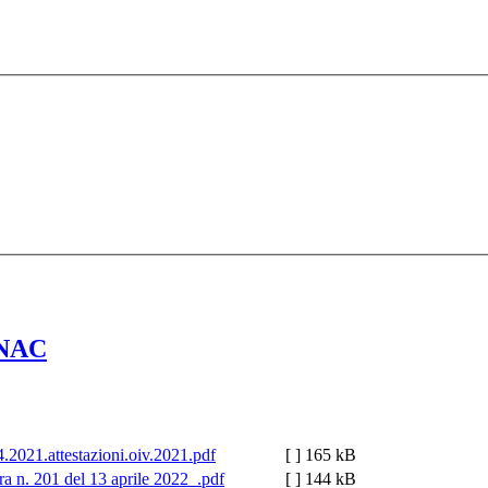
NAC
.2021.attestazioni.oiv.2021.pdf
[ ]
165 kB
ra n. 201 del 13 aprile 2022_.pdf
[ ]
144 kB