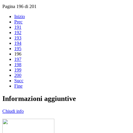
Pagina 196 di 201
Inizio
Prec
191
192
193
194
195
196
197
198
199
200
Succ
Fine
Informazioni aggiuntive
Chiudi info