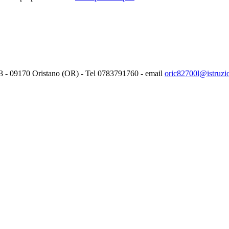
3 -
09170
Oristano (OR) - Tel
0783791760
- email
oric82700l@istruzio