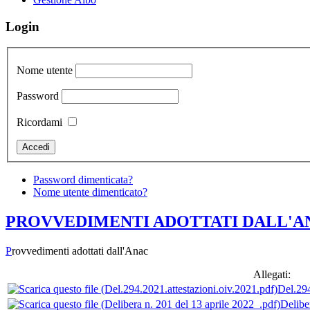
Login
Nome utente
Password
Ricordami
Password dimenticata?
Nome utente dimenticato?
PROVVEDIMENTI ADOTTATI DALL'A
P
rovvedimenti adottati dall'Anac
Allegati:
Del.294
Delibe