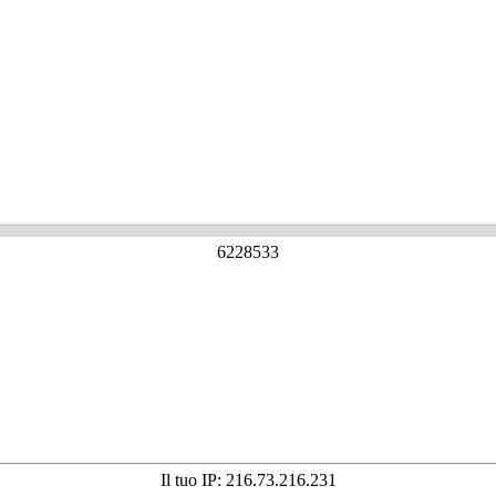
6
2
2
8
5
3
3
Il tuo IP: 216.73.216.231