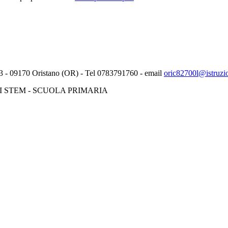
3 -
09170
Oristano (OR) - Tel
0783791760
- email
oric82700l@istruzio
 STEM - SCUOLA PRIMARIA