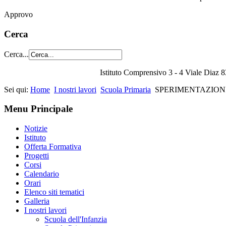
Approvo
Cerca
Cerca...
Istituto Comprensivo 3 - 4 Viale Diaz 8
Sei qui:
Home
I nostri lavori
Scuola Primaria
SPERIMENTAZIONI
Menu Principale
Notizie
Istituto
Offerta Formativa
Progetti
Corsi
Calendario
Orari
Elenco siti tematici
Galleria
I nostri lavori
Scuola dell'Infanzia