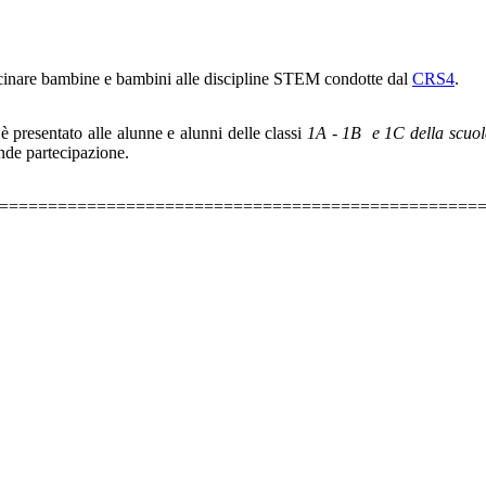
vicinare bambine e bambini alle discipline STEM condotte dal
CRS4
.
è presentato alle alunne e alunni delle classi
1A - 1B e 1C
della scuo
nde partecipazione.
=================================================